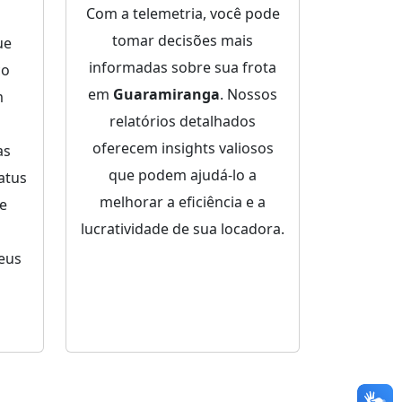
Com a telemetria, você pode
tomar decisões mais
ue
informadas sobre sua frota
ço
em
Guaramiranga
. Nossos
m
relatórios detalhados
oferecem insights valiosos
as
que podem ajudá-lo a
atus
melhorar a eficiência e a
de
lucratividade de sua locadora.
eus