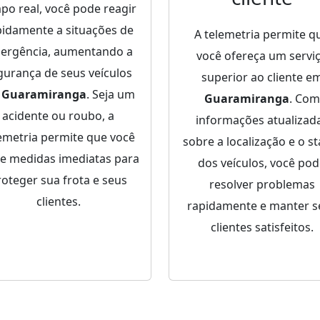
po real, você pode reagir
pidamente a situações de
A telemetria permite q
ergência, aumentando a
você ofereça um servi
gurança de seus veículos
superior ao cliente e
m
Guaramiranga
. Seja um
Guaramiranga
. Com
acidente ou roubo, a
informações atualizad
emetria permite que você
sobre a localização e o st
e medidas imediatas para
dos veículos, você po
roteger sua frota e seus
resolver problemas
clientes.
rapidamente e manter s
clientes satisfeitos.