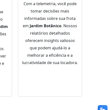
Com a telemetria, você pode
tomar decisões mais
ue
informadas sobre sua frota
ço
em
Jardim Botânico
. Nossos
rdim
relatórios detalhados
ções
oferecem insights valiosos
que podem ajudá-lo a
dos
melhorar a eficiência e a
lver
lucratividade de sua locadora.
 e