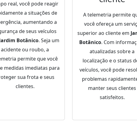
po real, você pode reagir
pidamente a situações de
A telemetria permite q
ergência, aumentando a
você ofereça um servi
gurança de seus veículos
superior ao cliente em
Ja
Jardim Botânico
. Seja um
Botânico
. Com informa
acidente ou roubo, a
atualizadas sobre a
emetria permite que você
localização e o status 
e medidas imediatas para
veículos, você pode reso
roteger sua frota e seus
problemas rapidamente
clientes.
manter seus clientes
satisfeitos.