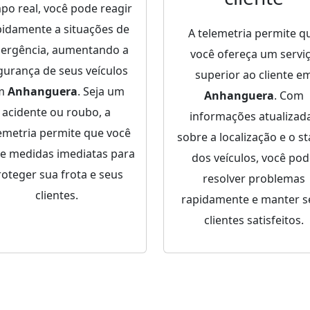
po real, você pode reagir
pidamente a situações de
A telemetria permite q
ergência, aumentando a
você ofereça um servi
gurança de seus veículos
superior ao cliente e
m
Anhanguera
. Seja um
Anhanguera
. Com
acidente ou roubo, a
informações atualizad
emetria permite que você
sobre a localização e o st
e medidas imediatas para
dos veículos, você po
roteger sua frota e seus
resolver problemas
clientes.
rapidamente e manter s
clientes satisfeitos.