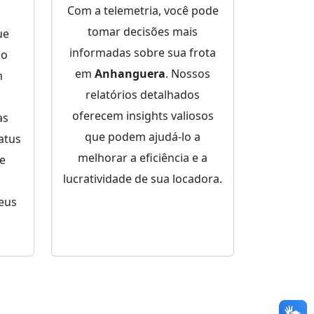
Com a telemetria, você pode
tomar decisões mais
ue
informadas sobre sua frota
ço
em
Anhanguera
. Nossos
m
relatórios detalhados
oferecem insights valiosos
as
que podem ajudá-lo a
atus
melhorar a eficiência e a
de
lucratividade de sua locadora.
eus