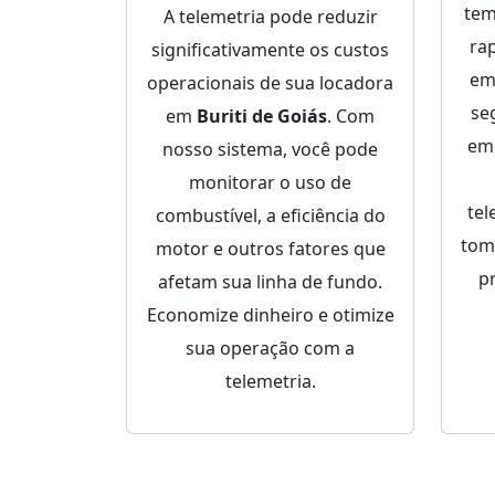
tem
A telemetria pode reduzir
ra
significativamente os custos
em
operacionais de sua locadora
se
em
Buriti de Goiás
. Com
e
nosso sistema, você pode
monitorar o uso de
tel
combustível, a eficiência do
tom
motor e outros fatores que
p
afetam sua linha de fundo.
Economize dinheiro e otimize
sua operação com a
telemetria.