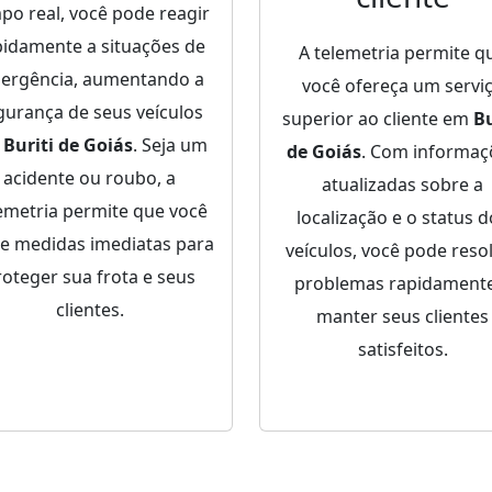
po real, você pode reagir
pidamente a situações de
A telemetria permite q
ergência, aumentando a
você ofereça um servi
gurança de seus veículos
superior ao cliente em
Bu
m
Buriti de Goiás
. Seja um
de Goiás
. Com informaç
acidente ou roubo, a
atualizadas sobre a
emetria permite que você
localização e o status 
e medidas imediatas para
veículos, você pode reso
roteger sua frota e seus
problemas rapidamente
clientes.
manter seus clientes
satisfeitos.