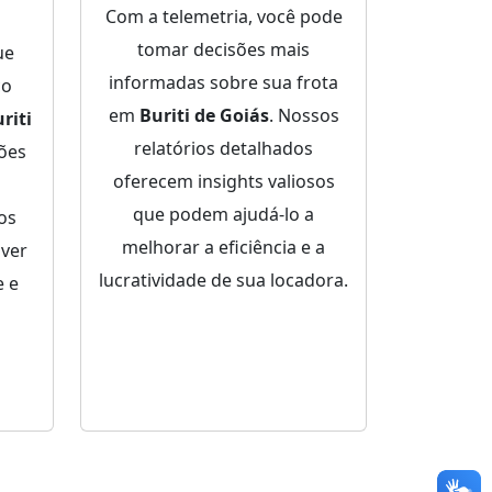
Com a telemetria, você pode
tomar decisões mais
ue
informadas sobre sua frota
ço
em
Buriti de Goiás
. Nossos
riti
relatórios detalhados
ões
oferecem insights valiosos
que podem ajudá-lo a
dos
melhorar a eficiência e a
lver
lucratividade de sua locadora.
 e