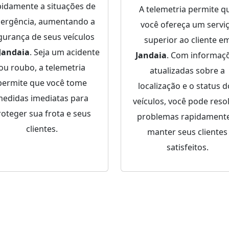
pidamente a situações de
A telemetria permite q
ergência, aumentando a
você ofereça um servi
gurança de seus veículos
superior ao cliente e
Jandaia
. Seja um acidente
Jandaia
. Com informaç
ou roubo, a telemetria
atualizadas sobre a
permite que você tome
localização e o status 
edidas imediatas para
veículos, você pode reso
roteger sua frota e seus
problemas rapidamente
clientes.
manter seus clientes
satisfeitos.