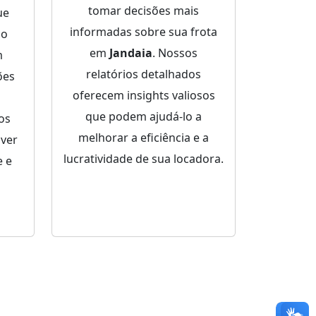
tomar decisões mais
ue
informadas sobre sua frota
ço
em
Jandaia
. Nossos
m
relatórios detalhados
ões
oferecem insights valiosos
que podem ajudá-lo a
dos
melhorar a eficiência e a
lver
lucratividade de sua locadora.
 e