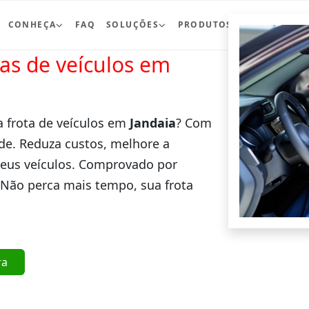
CONHEÇA
FAQ
SOLUÇÕES
PRODUTOS
BLOG
CO
ras de veículos em
a frota de veículos em
Jandaia
? Com
de. Reduza custos, melhore a
seus veículos. Comprovado por
 Não perca mais tempo, sua frota
ra