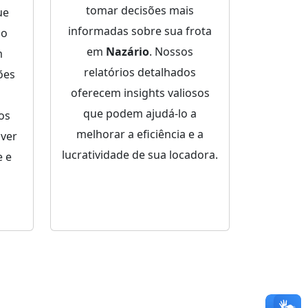
tomar decisões mais
ue
informadas sobre sua frota
ço
em
Nazário
. Nossos
m
relatórios detalhados
ões
oferecem insights valiosos
que podem ajudá-lo a
dos
melhorar a eficiência e a
lver
lucratividade de sua locadora.
 e