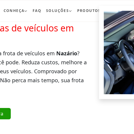
CONHEÇA
FAQ
SOLUÇÕES
PRODUTOS
BLOG
CO
ras de veículos em
a frota de veículos em
Nazário
?
cê pode. Reduza custos, melhore a
seus veículos. Comprovado por
 Não perca mais tempo, sua frota
ra