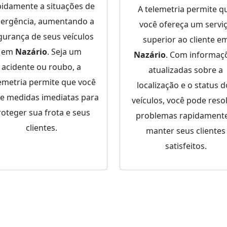
pidamente a situações de
A telemetria permite q
ergência, aumentando a
você ofereça um servi
gurança de seus veículos
superior ao cliente e
em
Nazário
. Seja um
Nazário
. Com informaç
acidente ou roubo, a
atualizadas sobre a
emetria permite que você
localização e o status 
e medidas imediatas para
veículos, você pode reso
roteger sua frota e seus
problemas rapidamente
clientes.
manter seus clientes
satisfeitos.