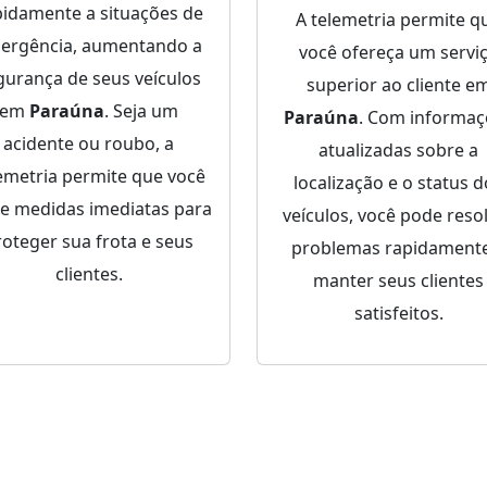
pidamente a situações de
A telemetria permite q
ergência, aumentando a
você ofereça um servi
gurança de seus veículos
superior ao cliente e
em
Paraúna
. Seja um
Paraúna
. Com informaç
acidente ou roubo, a
atualizadas sobre a
emetria permite que você
localização e o status 
e medidas imediatas para
veículos, você pode reso
roteger sua frota e seus
problemas rapidamente
clientes.
manter seus clientes
satisfeitos.