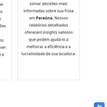
tomar decisões mais
ue
informadas sobre sua frota
ço
em
Paraúna
. Nossos
m
relatórios detalhados
ões
oferecem insights valiosos
que podem ajudá-lo a
dos
melhorar a eficiência e a
lver
lucratividade de sua locadora.
 e