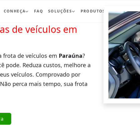
CONHEÇA
FAQ
SOLUÇÕES
PRODUTOS
BLOG
CO
ras de veículos em
a frota de veículos em
Paraúna
?
cê pode. Reduza custos, melhore a
seus veículos. Comprovado por
 Não perca mais tempo, sua frota
ra