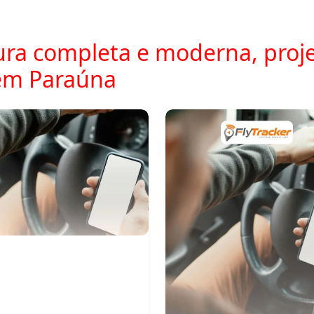
ra completa e moderna, proje
em Paraúna