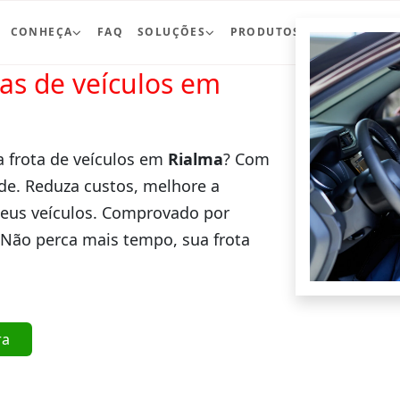
CONHEÇA
FAQ
SOLUÇÕES
PRODUTOS
BLOG
CO
ras de veículos em
a frota de veículos em
Rialma
? Com
de. Reduza custos, melhore a
seus veículos. Comprovado por
 Não perca mais tempo, sua frota
ra