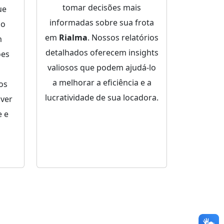
tomar decisões mais
ue
informadas sobre sua frota
ço
em
Rialma
. Nossos relatórios
m
detalhados oferecem insights
ões
valiosos que podem ajudá-lo
a melhorar a eficiência e a
dos
lucratividade de sua locadora.
lver
 e