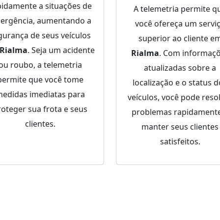
pidamente a situações de
A telemetria permite q
ergência, aumentando a
você ofereça um servi
gurança de seus veículos
superior ao cliente e
Rialma
. Seja um acidente
Rialma
. Com informaç
ou roubo, a telemetria
atualizadas sobre a
permite que você tome
localização e o status 
edidas imediatas para
veículos, você pode reso
roteger sua frota e seus
problemas rapidamente
clientes.
manter seus clientes
satisfeitos.