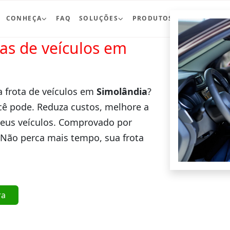
CONHEÇA
FAQ
SOLUÇÕES
PRODUTOS
BLOG
CO
ras de veículos em
a frota de veículos em
Simolândia
?
cê pode. Reduza custos, melhore a
seus veículos. Comprovado por
 Não perca mais tempo, sua frota
ra