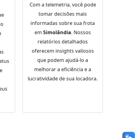
Com a telemetria, você pode
tomar decisões mais
ue
informadas sobre sua frota
ço
em
Simolândia
. Nossos
m
relatórios detalhados
oferecem insights valiosos
as
que podem ajudá-lo a
atus
melhorar a eficiência e a
de
lucratividade de sua locadora.
eus