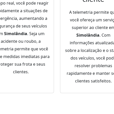
po real, você pode reagir
pidamente a situações de
A telemetria permite q
ergência, aumentando a
você ofereça um servi
gurança de seus veículos
superior ao cliente e
em
Simolândia
. Seja um
Simolândia
. Com
acidente ou roubo, a
informações atualizad
emetria permite que você
sobre a localização e o st
e medidas imediatas para
dos veículos, você po
roteger sua frota e seus
resolver problemas
clientes.
rapidamente e manter s
clientes satisfeitos.