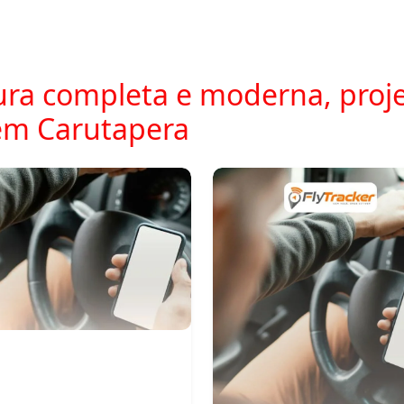
ra completa e moderna, proje
em Carutapera