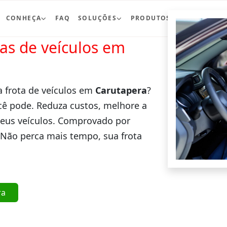
CONHEÇA
FAQ
SOLUÇÕES
PRODUTOS
BLOG
CO
ras de veículos em
a frota de veículos em
Carutapera
?
cê pode. Reduza custos, melhore a
seus veículos. Comprovado por
 Não perca mais tempo, sua frota
ra