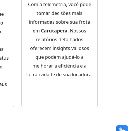
Com a telemetria, você pode
tomar decisões mais
ue
informadas sobre sua frota
ço
em
Carutapera
. Nossos
m
relatórios detalhados
oferecem insights valiosos
as
que podem ajudá-lo a
atus
melhorar a eficiência e a
de
lucratividade de sua locadora.
eus