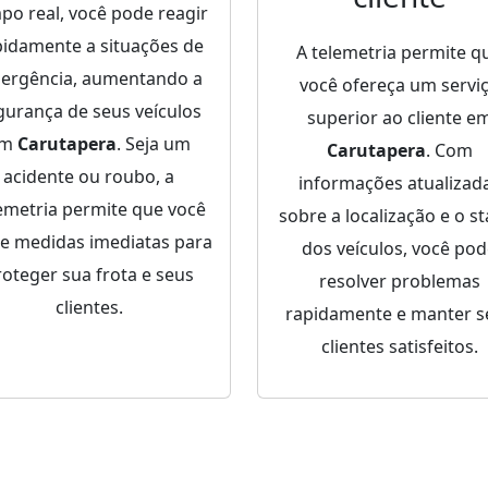
po real, você pode reagir
pidamente a situações de
A telemetria permite q
ergência, aumentando a
você ofereça um servi
gurança de seus veículos
superior ao cliente e
em
Carutapera
. Seja um
Carutapera
. Com
acidente ou roubo, a
informações atualizad
emetria permite que você
sobre a localização e o st
e medidas imediatas para
dos veículos, você po
roteger sua frota e seus
resolver problemas
clientes.
rapidamente e manter s
clientes satisfeitos.