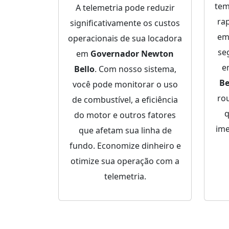
tem
A telemetria pode reduzir
ra
significativamente os custos
em
operacionais de sua locadora
se
em
Governador Newton
e
Bello
. Com nosso sistema,
Be
você pode monitorar o uso
rou
de combustível, a eficiência
q
do motor e outros fatores
ime
que afetam sua linha de
fundo. Economize dinheiro e
otimize sua operação com a
telemetria.