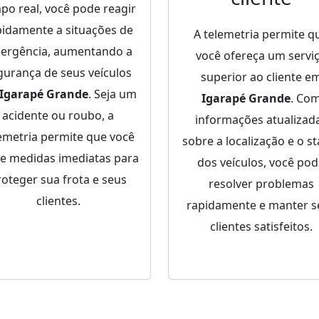
po real, você pode reagir
pidamente a situações de
A telemetria permite q
ergência, aumentando a
você ofereça um servi
gurança de seus veículos
superior ao cliente e
Igarapé Grande
. Seja um
Igarapé Grande
. Co
acidente ou roubo, a
informações atualizad
emetria permite que você
sobre a localização e o st
e medidas imediatas para
dos veículos, você po
roteger sua frota e seus
resolver problemas
clientes.
rapidamente e manter s
clientes satisfeitos.