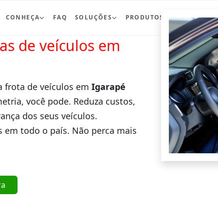
CONHEÇA
FAQ
SOLUÇÕES
PRODUTOS
BLOG
CO
ras de veículos em
a frota de veículos em
Igarapé
etria, você pode. Reduza custos,
ança dos seus veículos.
 em todo o país. Não perca mais
ra