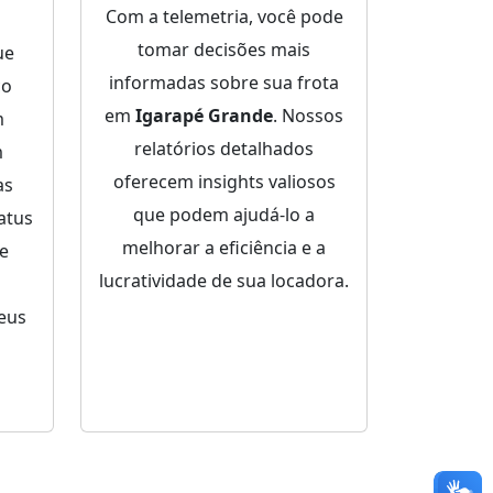
Com a telemetria, você pode
tomar decisões mais
ue
informadas sobre sua frota
ço
em
Igarapé Grande
. Nossos
m
relatórios detalhados
m
oferecem insights valiosos
as
que podem ajudá-lo a
atus
melhorar a eficiência e a
de
lucratividade de sua locadora.
eus