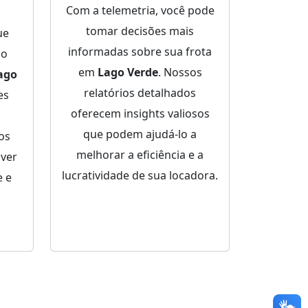
Com a telemetria, você pode
tomar decisões mais
ue
informadas sobre sua frota
ço
em
Lago Verde
. Nossos
ago
relatórios detalhados
es
oferecem insights valiosos
que podem ajudá-lo a
dos
melhorar a eficiência e a
lver
lucratividade de sua locadora.
 e