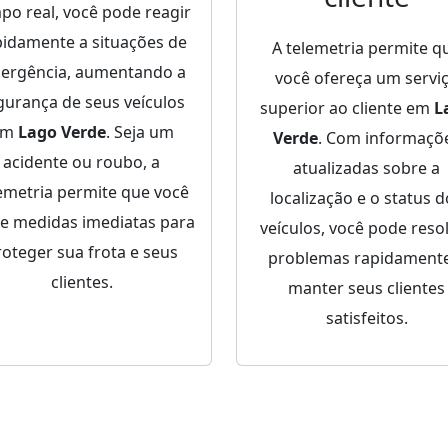
po real, você pode reagir
pidamente a situações de
A telemetria permite q
ergência, aumentando a
você ofereça um servi
gurança de seus veículos
superior ao cliente em
L
em
Lago Verde
. Seja um
Verde
. Com informaçõ
acidente ou roubo, a
atualizadas sobre a
emetria permite que você
localização e o status 
e medidas imediatas para
veículos, você pode reso
roteger sua frota e seus
problemas rapidamente
clientes.
manter seus clientes
satisfeitos.