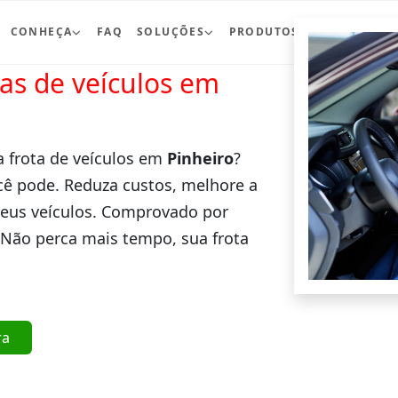
CONHEÇA
FAQ
SOLUÇÕES
PRODUTOS
BLOG
CO
ras de veículos em
a frota de veículos em
Pinheiro
?
cê pode. Reduza custos, melhore a
seus veículos. Comprovado por
 Não perca mais tempo, sua frota
ra