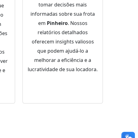
tomar decisões mais
ue
informadas sobre sua frota
ço
em
Pinheiro
. Nossos
m
relatórios detalhados
ões
oferecem insights valiosos
que podem ajudá-lo a
dos
melhorar a eficiência e a
lver
lucratividade de sua locadora.
 e