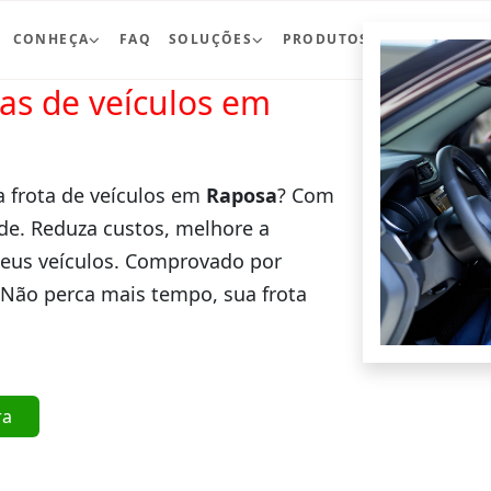
CONHEÇA
FAQ
SOLUÇÕES
PRODUTOS
BLOG
CO
ras de veículos em
a frota de veículos em
Raposa
? Com
de. Reduza custos, melhore a
seus veículos. Comprovado por
 Não perca mais tempo, sua frota
ra