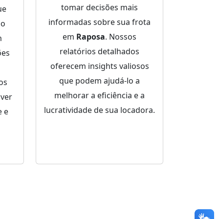
tomar decisões mais
ue
informadas sobre sua frota
ço
em
Raposa
. Nossos
m
relatórios detalhados
ões
oferecem insights valiosos
que podem ajudá-lo a
dos
melhorar a eficiência e a
lver
lucratividade de sua locadora.
 e