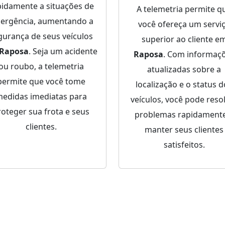
pidamente a situações de
A telemetria permite q
ergência, aumentando a
você ofereça um servi
gurança de seus veículos
superior ao cliente e
Raposa
. Seja um acidente
Raposa
. Com informaç
ou roubo, a telemetria
atualizadas sobre a
permite que você tome
localização e o status 
edidas imediatas para
veículos, você pode reso
roteger sua frota e seus
problemas rapidamente
clientes.
manter seus clientes
satisfeitos.