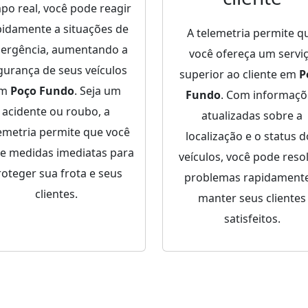
po real, você pode reagir
pidamente a situações de
A telemetria permite q
ergência, aumentando a
você ofereça um servi
gurança de seus veículos
superior ao cliente em
P
em
Poço Fundo
. Seja um
Fundo
. Com informaçõ
acidente ou roubo, a
atualizadas sobre a
emetria permite que você
localização e o status 
e medidas imediatas para
veículos, você pode reso
roteger sua frota e seus
problemas rapidamente
clientes.
manter seus clientes
satisfeitos.