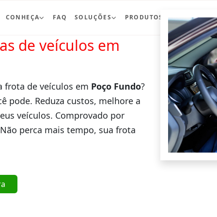
CONHEÇA
FAQ
SOLUÇÕES
PRODUTOS
BLOG
CO
ras de veículos em
a frota de veículos em
Poço Fundo
?
cê pode. Reduza custos, melhore a
seus veículos. Comprovado por
 Não perca mais tempo, sua frota
ra