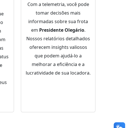
Com a telemetria, você pode
tomar decisões mais
ue
informadas sobre sua frota
ço
em
Presidente Olegário
.
m
Nossos relatórios detalhados
Com
oferecem insights valiosos
as
que podem ajudá-lo a
atus
melhorar a eficiência e a
de
lucratividade de sua locadora.
eus