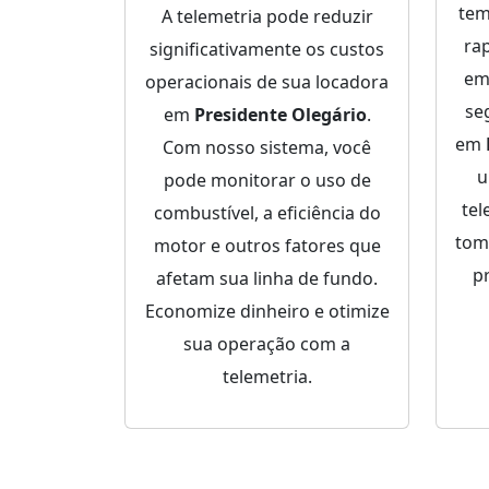
tem
A telemetria pode reduzir
ra
significativamente os custos
em
operacionais de sua locadora
se
em
Presidente Olegário
.
em
Com nosso sistema, você
u
pode monitorar o uso de
tel
combustível, a eficiência do
tom
motor e outros fatores que
p
afetam sua linha de fundo.
Economize dinheiro e otimize
sua operação com a
telemetria.