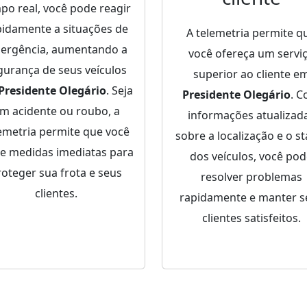
po real, você pode reagir
pidamente a situações de
A telemetria permite q
ergência, aumentando a
você ofereça um servi
gurança de seus veículos
superior ao cliente e
Presidente Olegário
. Seja
Presidente Olegário
. 
m acidente ou roubo, a
informações atualizad
emetria permite que você
sobre a localização e o st
e medidas imediatas para
dos veículos, você po
roteger sua frota e seus
resolver problemas
clientes.
rapidamente e manter s
clientes satisfeitos.