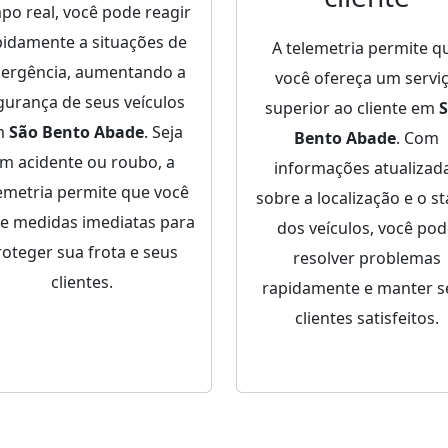
po real, você pode reagir
pidamente a situações de
A telemetria permite q
ergência, aumentando a
você ofereça um servi
gurança de seus veículos
superior ao cliente em
m
São Bento Abade
. Seja
Bento Abade
. Com
m acidente ou roubo, a
informações atualizad
emetria permite que você
sobre a localização e o st
e medidas imediatas para
dos veículos, você po
roteger sua frota e seus
resolver problemas
clientes.
rapidamente e manter s
clientes satisfeitos.