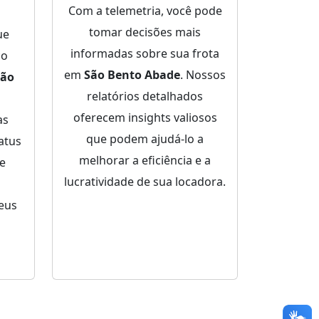
Com a telemetria, você pode
tomar decisões mais
ue
informadas sobre sua frota
ço
em
São Bento Abade
. Nossos
São
relatórios detalhados
oferecem insights valiosos
as
que podem ajudá-lo a
atus
melhorar a eficiência e a
de
lucratividade de sua locadora.
eus