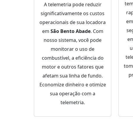
tem
A telemetria pode reduzir
ra
significativamente os custos
em
operacionais de sua locadora
se
em
São Bento Abade
. Com
e
nosso sistema, você pode
u
monitorar o uso de
tel
combustível, a eficiência do
tom
motor e outros fatores que
p
afetam sua linha de fundo.
Economize dinheiro e otimize
sua operação com a
telemetria.