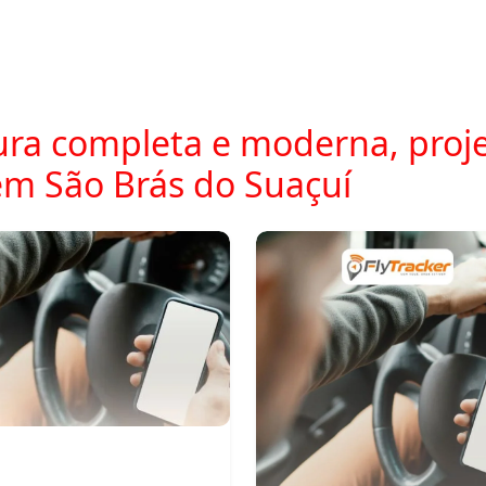
ra completa e moderna, proje
m São Brás do Suaçuí