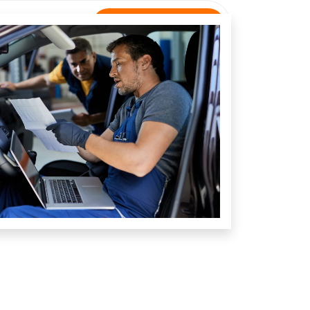
Rastreamento
NTATO
Unidade São Brás do Suaçuí