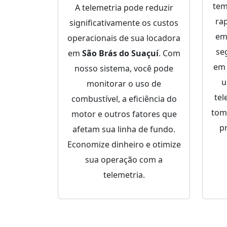
tem
A telemetria pode reduzir
ra
significativamente os custos
em
operacionais de sua locadora
se
em
São Brás do Suaçuí
. Com
e
nosso sistema, você pode
u
monitorar o uso de
tel
combustível, a eficiência do
tom
motor e outros fatores que
p
afetam sua linha de fundo.
Economize dinheiro e otimize
sua operação com a
telemetria.