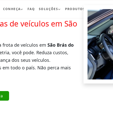
CONHEÇA
FAQ
SOLUÇÕES
PRODUTOS
BLOG
CO
ras de veículos em São
a frota de veículos em
São Brás do
tria, você pode. Reduza custos,
ança dos seus veículos.
 em todo o país. Não perca mais
ra