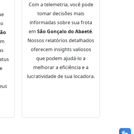
Com a telemetria, você pode
tomar decisões mais
ue
informadas sobre sua frota
ço
em
São Gonçalo do Abaeté
.
São
Nossos relatórios detalhados
om
oferecem insights valiosos
as
que podem ajudá-lo a
atus
melhorar a eficiência e a
de
lucratividade de sua locadora.
eus