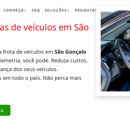
CONHEÇA
FAQ
SOLUÇÕES
PRODUTOS
BLOG
CO
ras de veículos em São
a frota de veículos em
São Gonçalo
lemetria, você pode. Reduza custos,
ança dos seus veículos.
 em todo o país. Não perca mais
ra