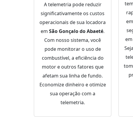
tem
A telemetria pode reduzir
ra
significativamente os custos
em
operacionais de sua locadora
se
em
São Gonçalo do Abaeté
.
e
Com nosso sistema, você
Sej
pode monitorar o uso de
tel
combustível, a eficiência do
tom
motor e outros fatores que
p
afetam sua linha de fundo.
Economize dinheiro e otimize
sua operação com a
telemetria.