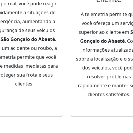
po real, você pode reagir
pidamente a situações de
A telemetria permite q
ergência, aumentando a
você ofereça um servi
gurança de seus veículos
superior ao cliente em
m
São Gonçalo do Abaeté
.
Gonçalo do Abaeté
. C
a um acidente ou roubo, a
informações atualizad
emetria permite que você
sobre a localização e o st
e medidas imediatas para
dos veículos, você po
roteger sua frota e seus
resolver problemas
clientes.
rapidamente e manter s
clientes satisfeitos.