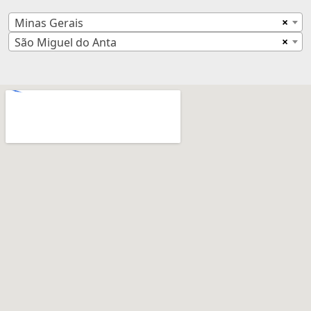
×
Minas Gerais
×
São Miguel do Anta