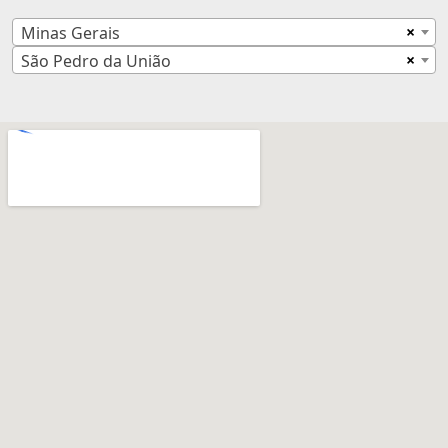
×
Minas Gerais
×
São Pedro da União